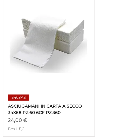
3468AS
ASCIUGAMANI IN CARTA A SECCO
34X68 PZ.60 6CF PZ.360
Цена
24,00 €
Без НДС