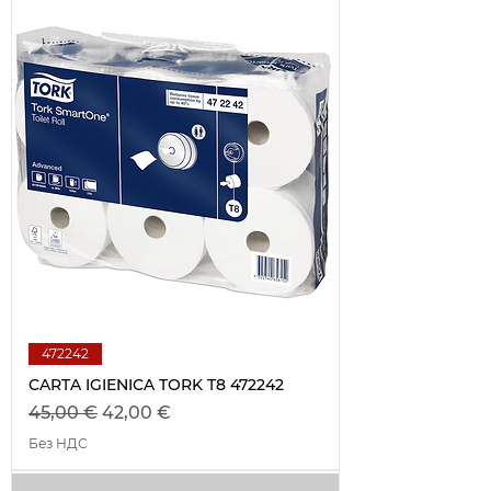
472242
CARTA IGIENICA TORK T8 472242
Обычная цена
Цена со скидкой
45,00 €
42,00 €
Без НДС