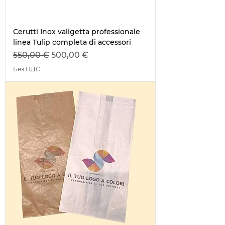
Cerutti Inox valigetta professionale
linea Tulip completa di accessori
Обычная цена
Цена со скидкой
550,00 €
500,00 €
Без НДС