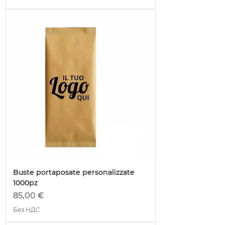
Buste portaposate personalizzate
1000pz
Цена
85,00 €
Без НДС