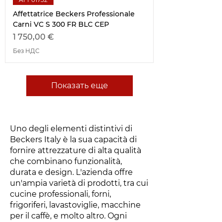
Affettatrice Beckers Professionale
Carni VC S 300 FR BLC CEP
Цена
1 750,00 €
Без НДС
Показать еще
Uno degli elementi distintivi di
Beckers Italy è la sua capacità di
fornire attrezzature di alta qualità
che combinano funzionalità,
durata e design. L'azienda offre
un'ampia varietà di prodotti, tra cui
cucine professionali, forni,
frigoriferi, lavastoviglie, macchine
per il caffè, e molto altro. Ogni