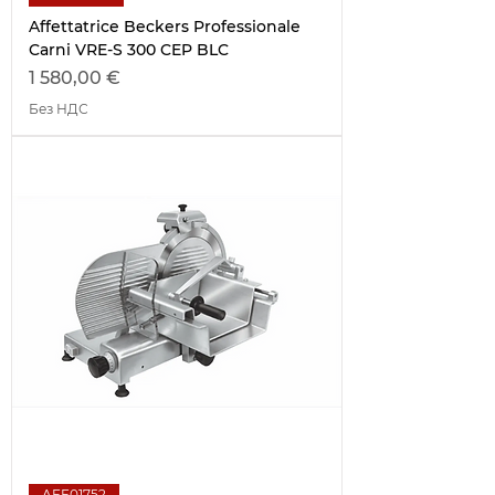
Affettatrice Beckers Professionale
Carni VRE-S 300 CEP BLC
Цена
1 580,00 €
Без НДС
AFF01752