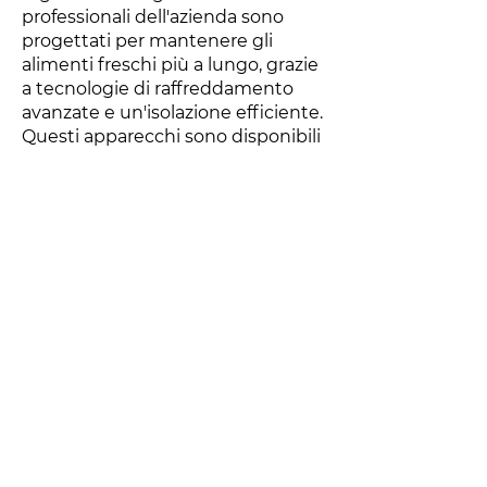
professionali dell'azienda sono
progettati per mantenere gli
alimenti freschi più a lungo, grazie
a tecnologie di raffreddamento
avanzate e un'isolazione efficiente.
Questi apparecchi sono disponibili
in varie dimensioni e
configurazioni, dai modelli
sottobanco a quelli a colonna, per
soddisfare le diverse esigenze di
spazio e capacità dei ristoranti.
Per quanto riguarda le
lavastoviglie, Beckers Italy offre
soluzioni che garantiscono la
massima igiene e pulizia,
riducendo al contempo i consumi
di acqua ed energia. Le
lavastoviglie professionali sono
dotate di cicli di lavaggio rapidi ed