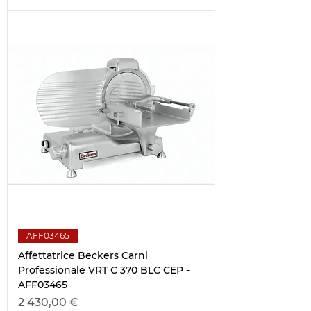
AFF03465
Affettatrice Beckers Carni
Professionale VRT C 370 BLC CEP -
AFF03465
Цена
2 430,00 €