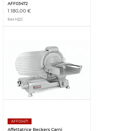
AFF03472
Цена
1 180,00 €
Без НДС
AFF03471
Affettatrice Beckers Carni