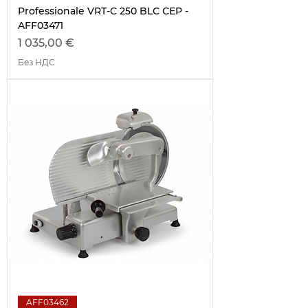
Professionale VRT-C 250 BLC CEP -
AFF03471
Цена
1 035,00 €
Без НДС
AFF03462