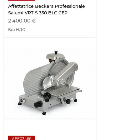
Affettatrice Beckers Professionale
Salumi VRT-S 350 BLC CEP
Цена
2 400,00 €
Без НДС
AFF03466