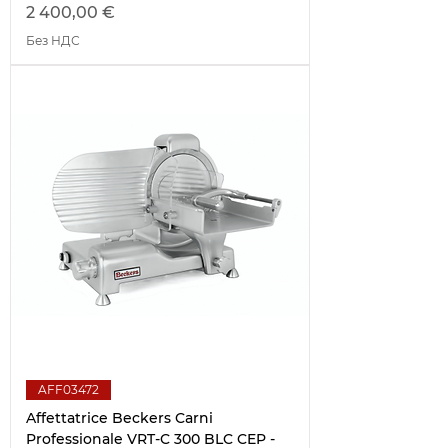
Цена
2 400,00 €
Без НДС
AFF03472
Affettatrice Beckers Carni
Professionale VRT-C 300 BLC CEP -