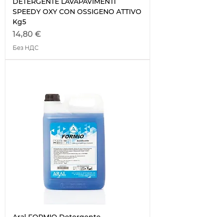
DETERGENTE LAVAPAVIMENTI
SPEEDY OXY CON OSSIGENO ATTIVO
Kg5
Цена
14,80 €
Без НДС