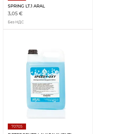
SPRING LT.1 ARAL
Цена
3,05 €
Без НДС
70705