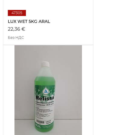
47305
LUX WET 5KG ARAL
Цена
22,36 €
Без НДС