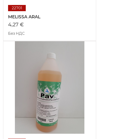
22701
MELISSA ARAL
Цена
4,27 €
Без НДС