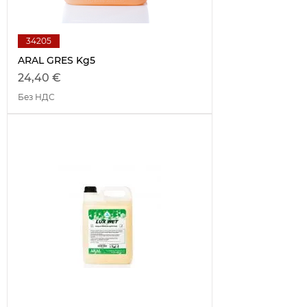
34205
ARAL GRES Kg5
Цена
24,40 €
Без НДС