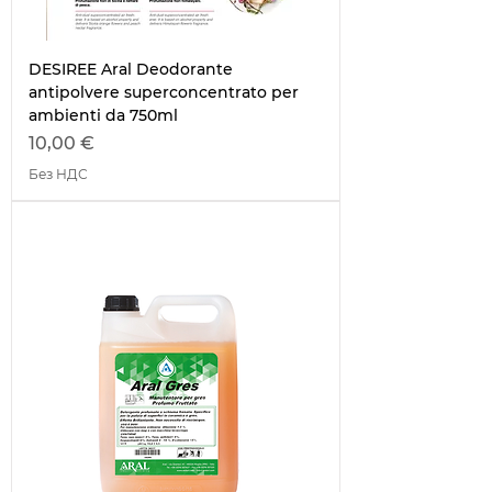
DESIREE Aral Deodorante
antipolvere superconcentrato per
ambienti da 750ml
Цена
10,00 €
Без НДС