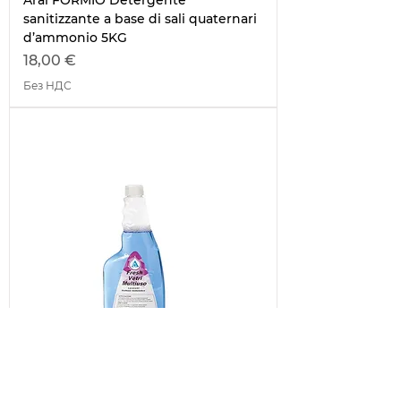
Aral FORMIO Detergente
sanitizzante a base di sali quaternari
d’ammonio 5KG
Цена
18,00 €
Без НДС
64201