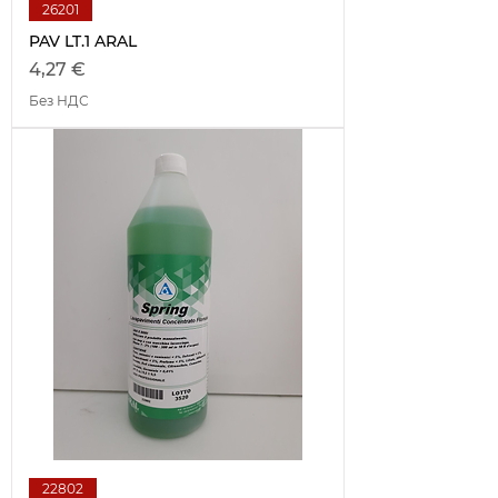
26201
PAV LT.1 ARAL
Цена
4,27 €
Без НДС
22802