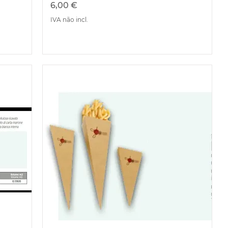
Preço
6,00 €
IVA não incl.