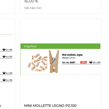
Preço
16,00 €
IVA não incl.
ù
MINI MOLLETTE LEGNO PZ.100
Visualização rápida