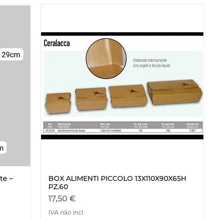
te –
BOX ALIMENTI PICCOLO 13X110X90X65H
Visualização rápida
PZ.60
Preço
17,50 €
IVA não incl.