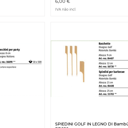
Preço
6,00 €
IVA não incl.
SPIEDINI GOLF IN LEGNO DI Bamb
ão rápida
Visualização rápida