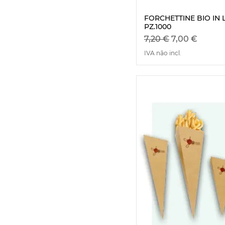
FORCHETTINE BIO IN 
Visualizaç
PZ.1000
Preço normal
Preço promo
7,20 €
7,00 €
IVA não incl.