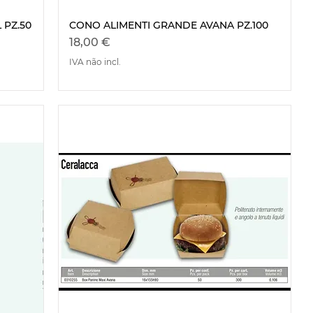
 PZ.50
CONO ALIMENTI GRANDE AVANA PZ.100
Visualização rápida
Preço
18,00 €
IVA não incl.