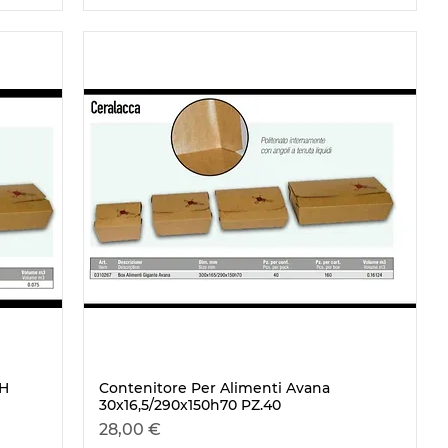
8H
Contenitore Per Alimenti Avana
Visualização rápida
30x16,5/290x150h70 PZ.40
Preço
28,00 €