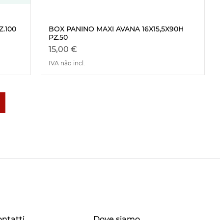
.100
BOX PANINO MAXI AVANA 16X15,5X90H
Visualização rápida
PZ.50
Preço
15,00 €
IVA não incl.
ntatti
Dove siamo