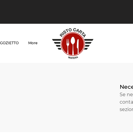
GOZIETTO
More
Nece
Se nec
conta
sezi