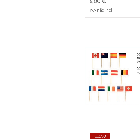
Preço
5,00 €
IVA não incl.
Visualizaç
166990