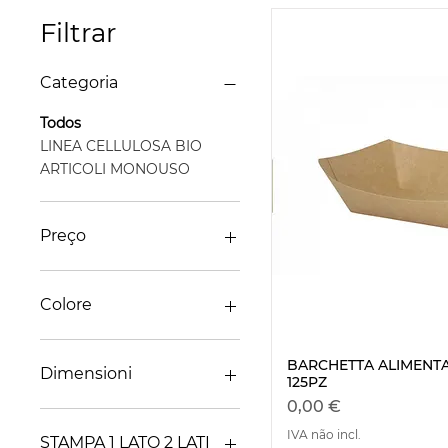
Filtrar
Categoria
Todos
LINEA CELLULOSA BIO
ARTICOLI MONOUSO
Preço
€ 0
€ 28
Colore
Avana
BARCHETTA ALIMENT
Visualizaç
BIANCO
Dimensioni
125PZ
Preço
0,00 €
CM.12 COD.16730
IVA não incl.
CM.21 COD.84408
STAMPA 1 LATO 2 LATI