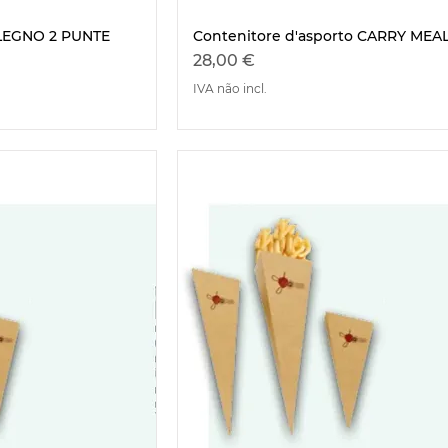
LEGNO 2 PUNTE
Contenitore d'asporto CARRY MEAL
ão rápida
Visualização rápida
Preço
28,00 €
cional
IVA não incl.