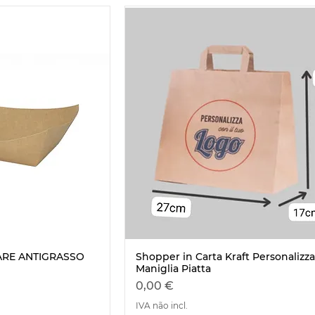
ARE ANTIGRASSO
Shopper in Carta Kraft Personalizza
ão rápida
Visualização rápida
Maniglia Piatta
Preço
0,00 €
IVA não incl.