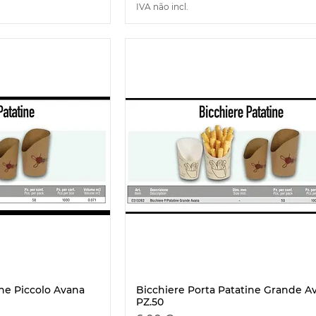
IVA não incl.
ine Piccolo Avana
Bicchiere Porta Patatine Grande A
ão rápida
Visualização rápida
PZ.50