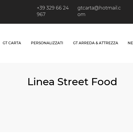
+39 329 66 24
gtcarta@hotmail.c
967
om
GT CARTA
PERSONALIZZATI
GT ARREDA & ATTREZZA
NE
Linea Street Food