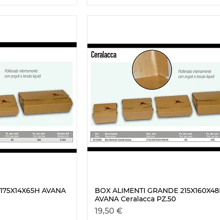
175X14X65H AVANA
BOX ALIMENTI GRANDE 215X160X4
ão rápida
Visualização rápida
AVANA Ceralacca PZ.50
Preço
19,50 €