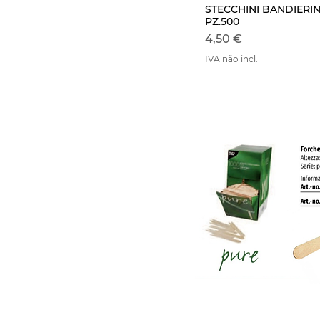
STECCHINI BANDIERIN
PZ.500
Preço
4,50 €
IVA não incl.