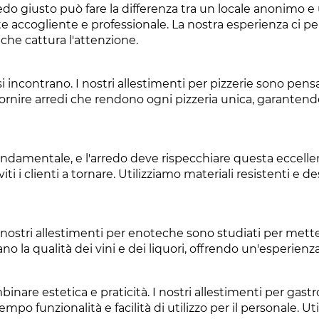
edo giusto può fare la differenza tra un locale anonimo e u
te accogliente e professionale. La nostra esperienza ci p
che cattura l'attenzione.
i incontrano. I nostri allestimenti per pizzerie sono pensa
ornire arredi che rendono ogni pizzeria unica, garantendo
fondamentale, e l'arredo deve rispecchiare questa eccellen
ti i clienti a tornare. Utilizziamo materiali resistenti e 
nostri allestimenti per enoteche sono studiati per metter
o la qualità dei vini e dei liquori, offrendo un'esperienza 
are estetica e praticità. I nostri allestimenti per gast
 funzionalità e facilità di utilizzo per il personale. Util