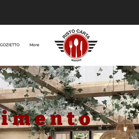
GOZIETTO
More
timento