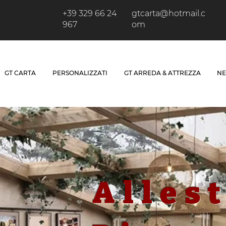
+39 329 66 24
gtcarta@hotmail.c
967
om
GT CARTA
PERSONALIZZATI
GT ARREDA & ATTREZZA
NE
Alles