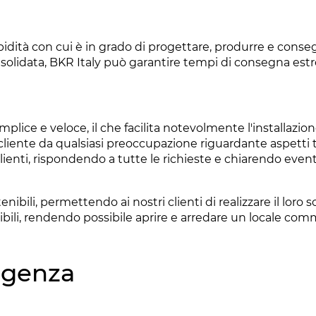
pidità con cui è in grado di progettare, produrre e consegna
consolidata, BKR Italy può garantire tempi di consegna es
plice e veloce, il che facilita notevolmente l'installazion
 cliente da qualsiasi preoccupazione riguardante aspetti t
clienti, rispondendo a tutte le richieste e chiarendo even
tenibili, permettendo ai nostri clienti di realizzare il lor
ssibili, rendendo possibile aprire e arredare un locale c
igenza