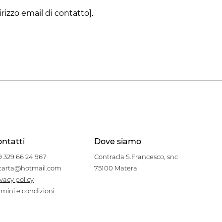
irizzo email di contatto].
ntatti
Dove siamo
9 329 66 24 967
Contrada S.Francesco, snc
carta@hotmail.com
75100 Matera
ivacy policy
rmini e condizioni