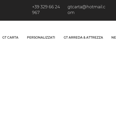
+39 329 66 24
gtcarta@hotmail.c
967
om
GT CARTA
PERSONALIZZATI
GT ARREDA & ATTREZZA
NE