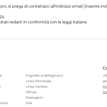
i, si prega di contattarci all'indirizzo email: [inserire ind
24.
tati redatti in conformità con le leggi italiane.
Co
od
Frigoriferi e Refrigeratori
+3
Linea Klimaitalia
gt
i
Linee Cortesia
Pr
Filmop
Te
Detergenti
hiere
Tork