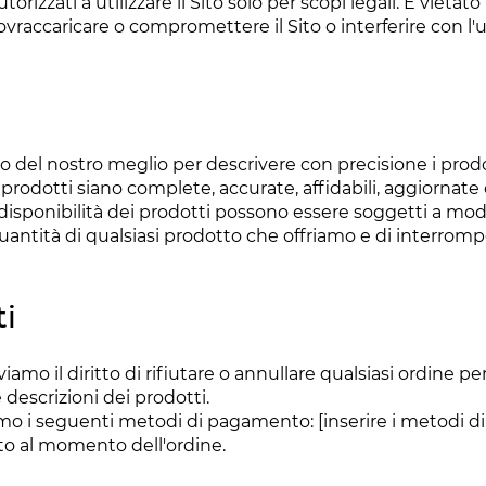
utorizzati a utilizzare il Sito solo per scopi legali. È vietat
ovraccaricare o compromettere il Sito o interferire con l'
o del nostro meglio per descrivere con precisione i prodott
rodotti siano complete, accurate, affidabili, aggiornate o 
a disponibilità dei prodotti possono essere soggetti a mod
a quantità di qualsiasi prodotto che offriamo e di interromp
i
erviamo il diritto di rifiutare o annullare qualsiasi ordine p
e descrizioni dei prodotti.
amo i seguenti metodi di pagamento: [inserire i metodi di
o al momento dell'ordine.