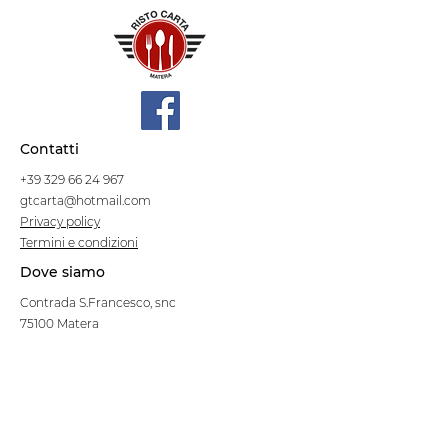
Contatti
+39 329 66 24 967
gtcarta@hotmail.com
Privacy policy
Termini e condizioni
Dove siamo
Contrada S.Francesco, snc
75100 Matera
Negozio
Linea Stre
et Food
Cellulosa Bio
Carta e Sacchetti