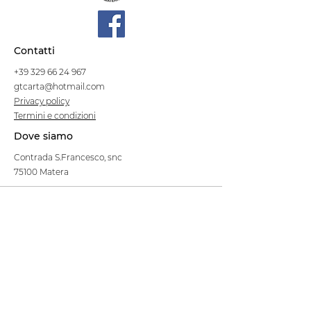
Contatti
+39 329 66 24 967
gtcarta@hotmail.com
Privacy policy
Termini e condizioni
Dove siamo
Contrada S.Francesco, snc
75100 Matera
Negozio
Linea Stre
et Food
Cellulosa Bio
Carta e Sacchetti
Articoli Monouso
Tovagliati
Forniture Alberghiere
Frigoriferi e Refrigeratori