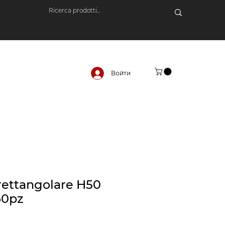
Войти
rettangolare H50
60pz