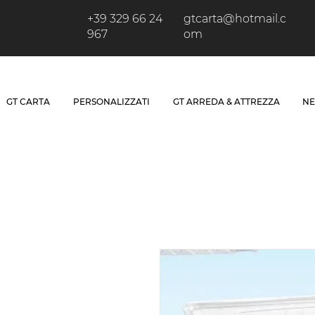
+39 329 66 24
gtcarta@hotmail.c
967
om
GT CARTA
PERSONALIZZATI
GT ARREDA & ATTREZZA
NE