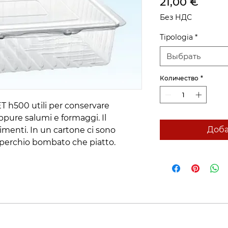
Цена
21,00 €
Без НДС
Tipologia
*
Выбрать
Количество
*
T h500 utili per conservare 
ppure salumi e formaggi. Il 
Доба
imenti. In un cartone ci sono 
coperchio bombato che piatto.