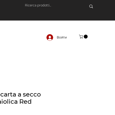
Войти
 carta a secco
aiolica Red