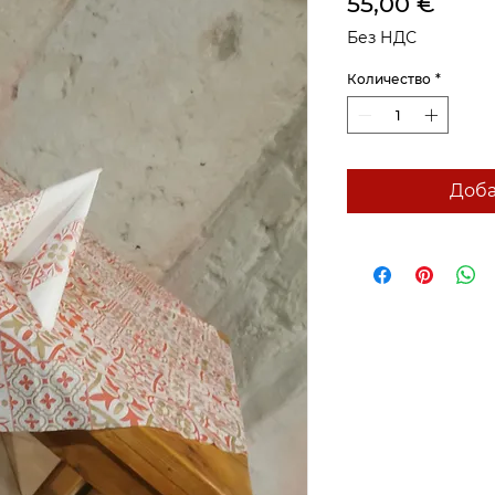
Цен
55,00 €
Без НДС
Количество
*
Доба