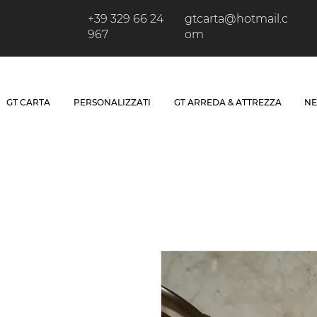
+39 329 66 24
gtcarta@hotmail.c
967
om
GT CARTA
PERSONALIZZATI
GT ARREDA & ATTREZZA
NE