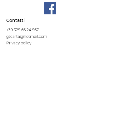
Contatti
+39 329 66 24 967
gtcarta@hotmail.com
Privacy policy
Termini e condizioni
Dove siamo
Contrada S.Francesco, snc
75100 Matera
Negozio
Linea Stre
et Food
Cellulosa Bio
Carta e Sacchetti
Articoli Monouso
Tovagliati
Forniture Alberghiere
Frigoriferi e Refrigeratori