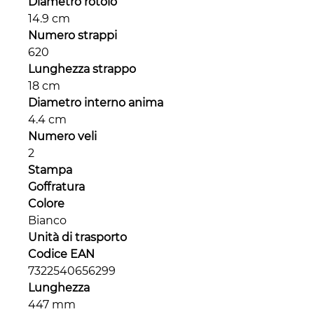
Diametro rotolo
14.9 cm
Numero strappi
620
Lunghezza strappo
18 cm
Diametro interno anima
4.4 cm
Numero veli
2
Stampa
Goffratura
Colore
Bianco
Unità di trasporto
Codice EAN
7322540656299
Lunghezza
447 mm