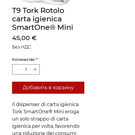
T9 Tork Rotolo
carta igienica
SmartOne® Mini
Цена
45,00 €
Без НДС
Количество
*
Добавить в корзину
Il dispenser di carta igienica
Tork SmartOne® Mini eroga
un solo strappo di carta
igienica per volta, favorendo
una riduzione dei consumi