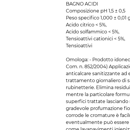
BAGNO ACIDI
Composizione pH 1,5 ± 0,5
Peso specifico 1,000 ± 0,01 
Acido citrico < 5%,
Acido solfammico < 5%,
Tensioattivi cationici < 5%,
Tensioattivi
Omologa: - Prodotto idoneo
Com. n. 852/2004) Applica
anticalcare sanitizzante ad e
trattamento giornaliero di s
rubinetterie. Elimina residu
mentre la particolare formu
superfici trattate lasciand
gradevole profumazione fio
corrode le cromature è faci
eventualmente può essere uti
come lavapavimenti igienizz