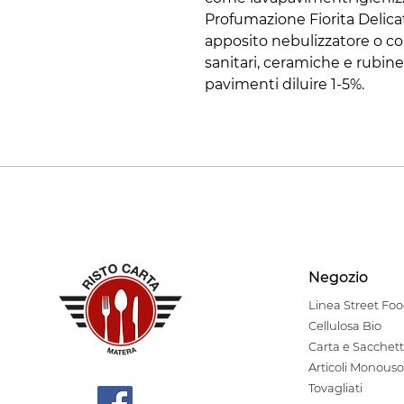
Profumazione Fiorita Delicat
apposito nebulizzatore o con
sanitari, ceramiche e rubinet
pavimenti diluire 1-5%.
Negozio
Linea Stre
et Fo
Cellulosa Bio
Carta e Sacchett
Articoli Monouso
Tovagliati