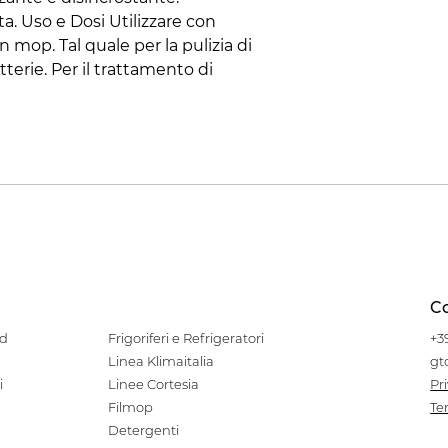
a. Uso e Dosi Utilizzare con
 mop. Tal quale per la pulizia di
terie. Per il trattamento di
Co
od
Frigoriferi e Refrigeratori
+3
Linea Klimaitalia
gt
i
Linee Cortesia
Pr
Filmop
Te
Detergenti