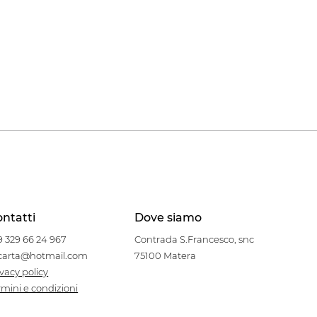
ntatti
Dove siamo
9 329 66 24 967
Contrada S.Francesco, snc
carta@hotmail.com
75100 Matera
ivacy policy
rmini e condizioni