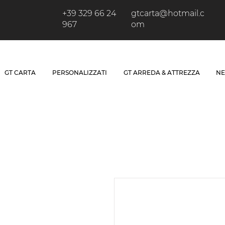
+39 329 66 24
gtcarta@hotmail.c
967
om
GT CARTA
PERSONALIZZATI
GT ARREDA & ATTREZZA
NE