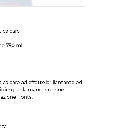
icalcare
ne 750 ml
icalcare ad effetto brillantante ed
citrico per la manutenzione
zione fiorita.
nza