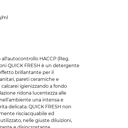
g/ml
 all'autocontrollo HACCP (Reg.
zioni QUICK FRESH è un detergente
ffetto brillantante per il
anitari, pareti ceramiche e
i calcarei igienizzando a fondo
lazione ridona lucentezza alle
o nell’ambiente una intensa e
rita delicata. QUICK FRESH non
lmente risciacquabile ed
lizzato, nelle giuste diluizioni,
ante e disincrostante.