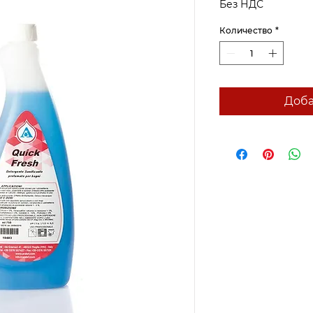
Без НДС
Количество
*
Доба