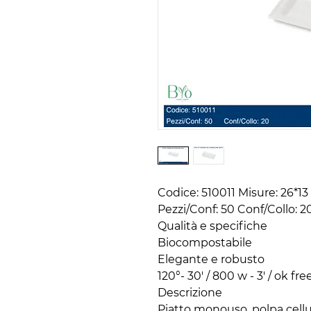
Codice: 510011 Misure: 26*13
Pezzi/Conf: 50 Conf/Collo: 20
Qualità e specifiche

Biocompostabile

Elegante e robusto

120°- 30' / 800 w - 3' / ok free
Descrizione

Piatto monouso, polpa cellu