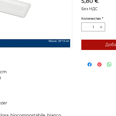
Цена
5,80 €
Без НДС
Количество
*
Доба
 cm



zer

losa, biocompostabile, bianco, 