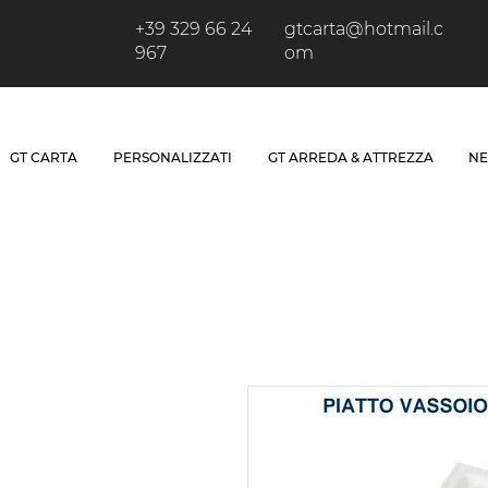
+39 329 66 24
gtcarta@hotmail.c
967
om
GT CARTA
PERSONALIZZATI
GT ARREDA & ATTREZZA
NE