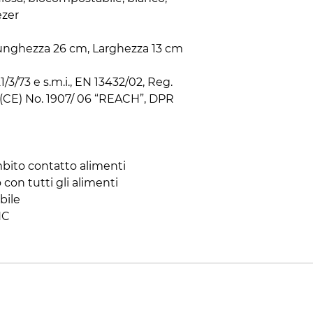
zer

 Lunghezza 26 cm, Larghezza 13 cm

/3/73 e s.m.i., EN 13432/02, Reg. 
(CE) No. 1907/ 06 “REACH”, DPR 
bito contatto alimenti

con tutti gli alimenti

ile

HC