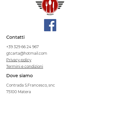
Contatti
+39 329 66 24 967
gtcarta@hotmail.com
Privacy policy
Termini e condizioni
Dove siamo
Contrada S.Francesco, snc
75100 Matera
Negozio
Linea Stre
et Food
Cellulosa Bio
Carta e Sacchetti
Articoli Monouso