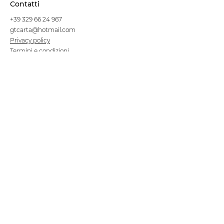
Contatti
+39 329 66 24 967
gtcarta@hotmail.com
Privacy policy
Termini e condizioni
Dove siamo
Contrada S.Francesco, snc
75100 Matera
Negozio
Linea Stre
et Food
Cellulosa Bio
Carta e Sacchetti
Articoli Monouso
Tovagliati
Forniture Alberghiere
Frigoriferi e Refrigeratori
Linea Klimaitalia
Linee Cortesia
Filmop