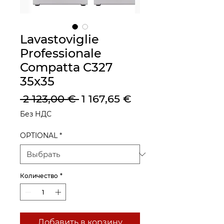
Lavastoviglie
Professionale
Compatta C327
35x35
Обычная
Спеццена
 2 123,00 € 
1 167,65 €
цена
Без НДС
OPTIONAL
*
Количество
*
Добавить в корзину