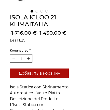
ISOLA IGLOO 21
KLIMAITALIA
Обычная
Спеццена
 1 716,00 € 
1 430,00 €
цена
Без НДС
Количество
*
Добавить в корзину
Isola Statica con Sbrinamento
Automatico - Vetro Piatto
Descrizione del Prodotto
L'Isola Statica con