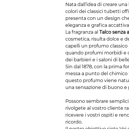
Nata dall’idea di creare una 
colori dei classici tubetti of
presenta con un design ch
eleganza e grafica accattiva
La fragranza al
Talco senza a
cosmetica, risulta dolce e de
capelli un profumo classico 
quando profumi morbidi e d
dei barbieri e i saloni di bell
Sin dal 1878, con la prima
messa a punto del chimico 
questo profumo viene natura
una sensazione di buono e p
Possono sembrare semplici 
rivolgete al vostro cliente r
ricevere i vostri ospiti e re
ricordo.
Il nostro obiettivo siete Voi 