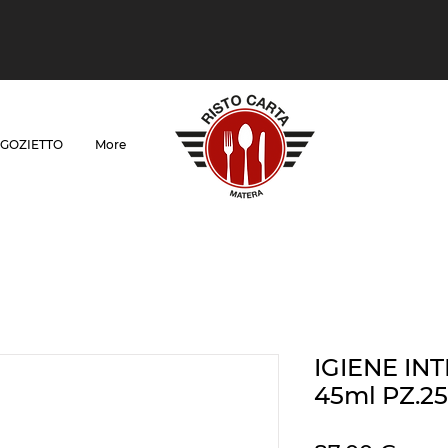
GOZIETTO
More
IGIENE IN
45ml PZ.2