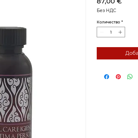
Цен
87,00 €
Без НДС
Количество
*
Доба