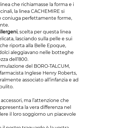
linea che richiamasse la forma e i
ficinali, la linea CACHEMIRE si
e coniuga perfettamente forme,
nte.
llergeni
, scelta per questa linea
licata, lasciando sulla pelle e sui
che riporta alla Belle Epoque,
olci aleggiavano nelle botteghe
ezza dell’800.
 formulazione del BORO-TALCUM,
farmacista Inglese Henry Roberts,
lmente associato all’infanzia e ad
ulito.
accessori, ma l’attenzione che
appresenta la vera differenza nel
ndere il loro soggiorno un piacevole
e il nostro traguardo è la vostra