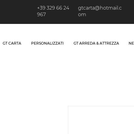
+39 329 66 24
gtcarta@hotmail.c
967
om
GT CARTA
PERSONALIZZATI
GT ARREDA & ATTREZZA
NE