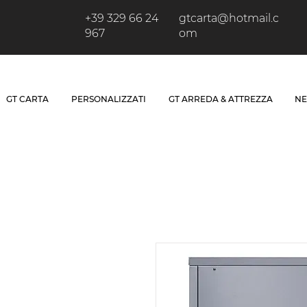
+39 329 66 24
gtcarta@hotmail.c
967
om
GT CARTA
PERSONALIZZATI
GT ARREDA & ATTREZZA
NE