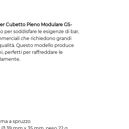
 per Cubetto Pieno Modulare GS-
 per soddisfare le esigenze di bar,
commerciali che richiedono grandi
a qualità. Questo modello produce
ni, perfetti per raffreddare le
idamente.
tema a spruzzo
: Ø 39 mm x 35 mm, peso 22 g