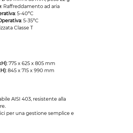
e
: Raffreddamento ad aria
erativa
: 5-40ºC
Operativa
: 5-35ºC
lizzata Classe T
xH)
: 775 x 625 x 805 mm
xH)
: 845 x 715 x 990 mm
abile AISI 403, resistente alla
re.
ici per una gestione semplice e