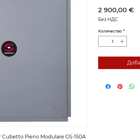
Ц
2 900,00 €
Без НДС
Количество
*
Доба
er Cubetto Pieno Modulare GS-150A