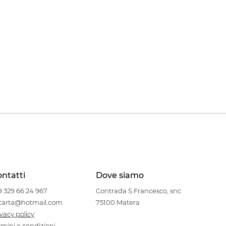
ntatti
Dove siamo
9 329 66 24 967
Contrada S.Francesco, snc
carta@hotmail.com
75100 Matera
ivacy policy
rmini e condizioni