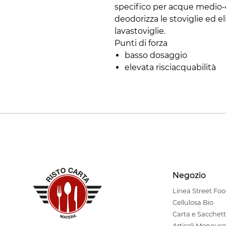
specifico per acque medio-
deodorizza le stoviglie ed eli
lavastoviglie.
Punti di forza
basso dosaggio
elevata risciacquabilità
Negozio
Linea Stre
et Fo
Cellulosa Bio
Carta e Sacchett
Articoli Monouso