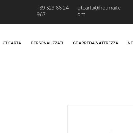
+39 329 66 24
gtcarta@hotmail.c
967
om
GT CARTA
PERSONALIZZATI
GT ARREDA & ATTREZZA
NE