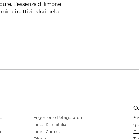
dure. L’essenza di limone
mina i cattivi odori nella
Co
od
Frigoriferi e Refrigeratori
+3
Linea Klimaitalia
gt
i
Linee Cortesia
Pr
Filmop
Te