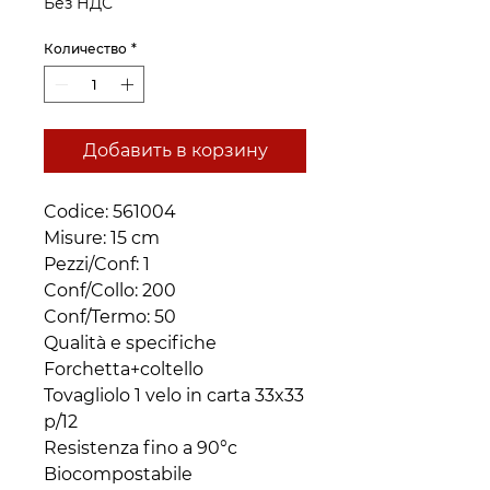
Без НДС
Количество
*
Добавить в корзину
Codice: 561004 

Misure: 15 cm

Pezzi/Conf: 1 

Conf/Collo: 200 

Conf/Termo: 50

Qualità e specifiche

Forchetta+coltello

Tovagliolo 1 velo in carta 33x33 
p/12

Resistenza fino a 90°c

Biocompostabile
