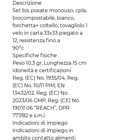
Descrizione

Set bis posate monouso, cpla, 
biocompostabile, bianco, 
forchetta+ coltello, tovagliolo 1 
velo in carta 33x33 piegato a 
12, resistenza fino a

90°c

Specifiche fisiche

Peso 10,3 gr, Lunghezza 15 cm

Idoneità e certificazioni

Reg. (EC) No. 1935/04, Reg. 
(EC) No. 10/11 PIM, EN 
13432/02, Reg. (EC) No. 
2023/06 GMP, Reg. (CE) No. 
1907/ 06 “REACH”, DPR

777/82 e s.m.i.

Indicazioni di impiego

Indicazioni di impiego in 
ambito contatto alimenti
