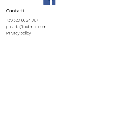
Contatti
+39 329 66 24 967
gtcarta@hotmail.com
Privacy policy
Termini e condizioni
Dove siamo
Contrada S.Francesco, snc
75100 Matera
Negozio
Linea Stre
et Food
Cellulosa Bio
Carta e Sacchetti
Articoli Monouso
Tovagliati
Forniture Alberghiere
Frigoriferi e Refrigeratori
Linea Klimaitalia