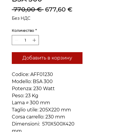
Обычная
Спеццена
 770,00 € 
677,60 €
цена
Без НДС
Количество
*
Добавить в корзину
Codice: AFF01230
Modello: BSA 300
Potenza: 230 Watt
Peso: 23 Kg
Lama ∅ 300 mm
Taglio utile: 205X220 mm
Corsa carrello: 230 mm
Dimensioni: 570X500X420
mm