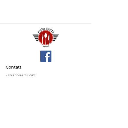
Contatti
+39 329 66 24 967
gtcarta@hotmail.com
Privacy policy
Termini e condizioni
Dove siamo
Contrada S.Francesco, snc
75100 Matera