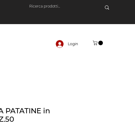
Login
 PATATINE in
Z.50