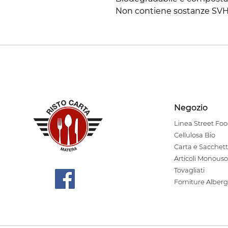
Non contiene sostanze SV
Negozio
Linea Stre
et Fo
Cellulosa Bio
Carta e Sacchett
Articoli Monouso
Tovagliati
Forniture Alberg