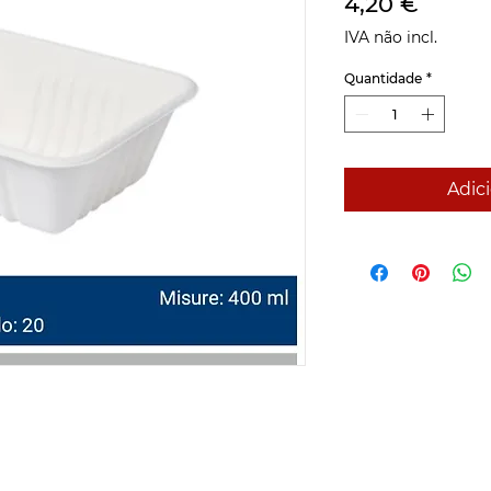
Preço
4,20 €
IVA não incl.
Quantidade
*
Adici