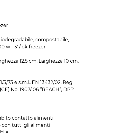
zer

biodegradabile, compostabile, 
0 w - 3' / ok freezer

nghezza 12,5 cm, Larghezza 10 cm, 
/3/73 e s.m.i., EN 13432/02, Reg. 
(CE) No. 1907/ 06 “REACH”, DPR 
bito contatto alimenti

con tutti gli alimenti

ile
