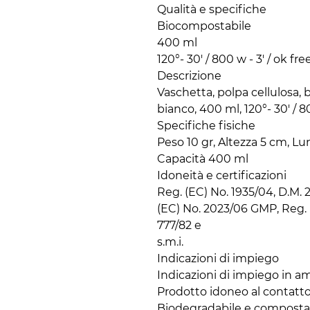
Qualità e specifiche

Biocompostabile

400 ml

120°- 30' / 800 w - 3' / ok free
Descrizione

Vaschetta, polpa cellulosa, 
bianco, 400 ml, 120°- 30' / 80
Specifiche fisiche

Peso 10 gr, Altezza 5 cm, Lu
Capacità 400 ml

Idoneità e certificazioni

Reg. (EC) No. 1935/04, D.M. 21
(EC) No. 2023/06 GMP, Reg. 
777/82 e

s.m.i.

Indicazioni di impiego

Indicazioni di impiego in am
Prodotto idoneo al contatto 
Biodegradabile e compostab