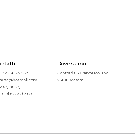
ntatti
Dove siamo
9 329 66 24 967
Contrada S.Francesco, snc
carta@hotmail.com
75100 Matera
ivacy policy
rmini e condizioni