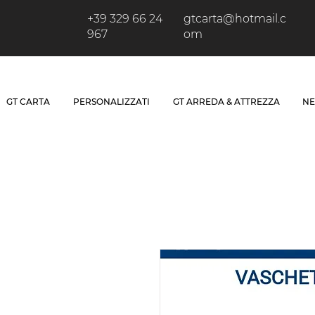
+39 329 66 24
gtcarta@hotmail.c
967
om
GT CARTA
PERSONALIZZATI
GT ARREDA & ATTREZZA
NE