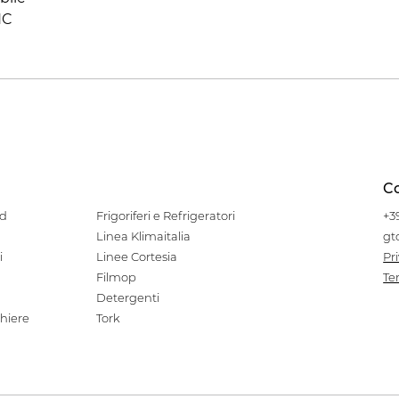
HC
Co
od
Frigoriferi e Refrigeratori
+3
Linea Klimaitalia
gt
i
Linee Cortesia
Pr
Filmop
Te
Detergenti
hiere
Tork