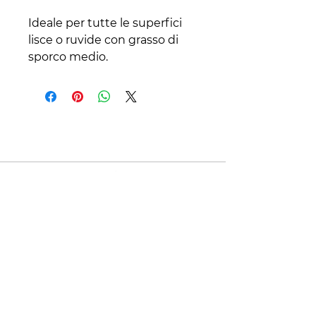
Ideale per tutte le superfici
lisce o ruvide con grasso di
sporco medio.
Contatti
+39 329 66 24 967
gtcarta@hotmail.com