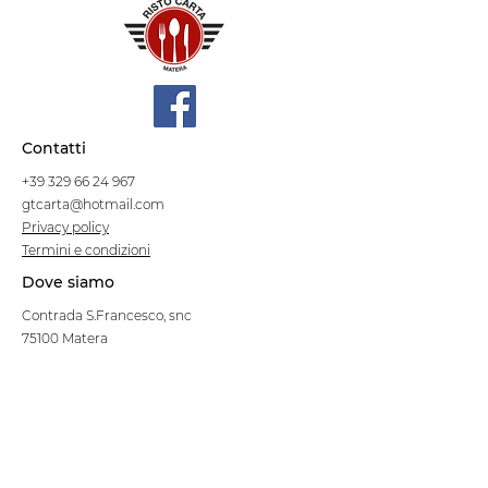
Contatti
+39 329 66 24 967
gtcarta@hotmail.com
Privacy policy
Termini e condizioni
Dove siamo
Contrada S.Francesco, snc
75100 Matera
Negozio
Linea Stre
et Food
Cellulosa Bio
Carta e Sacchetti
Articoli Monouso