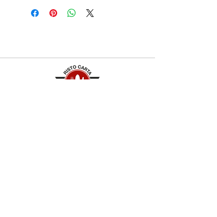
Contatti
+39 329 66 24 967
gtcarta@hotmail.com
Privacy policy
Termini e condizioni
Dove siamo
Contrada S.Francesco, snc
75100 Matera