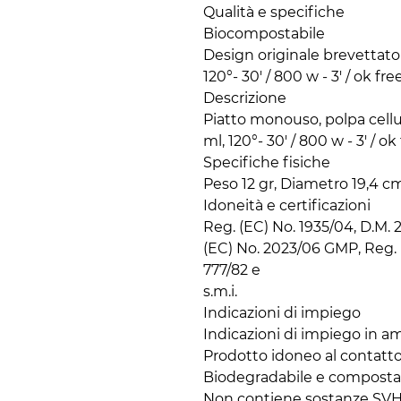
Qualità e specifiche

Biocompostabile

Design originale brevettato

120°- 30' / 800 w - 3' / ok free
Descrizione

Piatto monouso, polpa cellu
ml, 120°- 30' / 800 w - 3' / ok 
Specifiche fisiche

Peso 12 gr, Diametro 19,4 c
Idoneità e certificazioni

Reg. (EC) No. 1935/04, D.M. 21
(EC) No. 2023/06 GMP, Reg. 
777/82 e

s.m.i.

Indicazioni di impiego

Indicazioni di impiego in am
Prodotto idoneo al contatto 
Biodegradabile e compostab
Non contiene sostanze SV