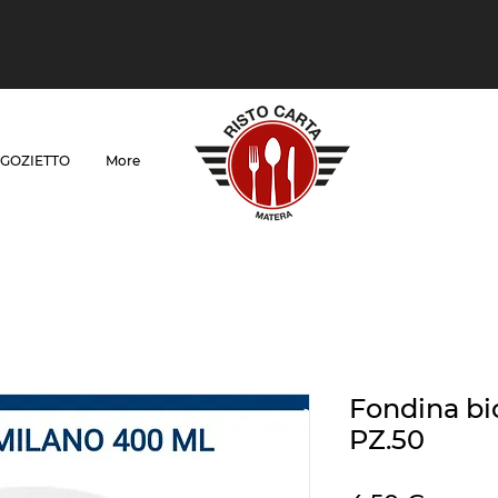
GOZIETTO
More
Fondina bi
PZ.50