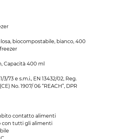
zer

losa, biocompostabile, bianco, 400 
freezer

m, Capacità 400 ml

/3/73 e s.m.i., EN 13432/02, Reg. 
(CE) No. 1907/ 06 “REACH”, DPR 
bito contatto alimenti

con tutti gli alimenti

ile

HC