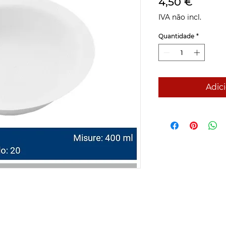
Preço
4,50 €
IVA não incl.
Quantidade
*
Adici