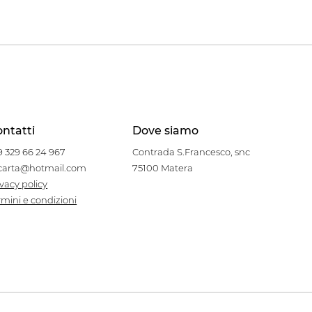
ntatti
Dove siamo
9 329 66 24 967
Contrada S.Francesco, snc
carta@hotmail.com
75100 Matera
ivacy policy
rmini e condizioni