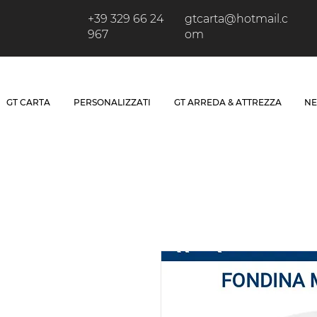
+39 329 66 24
gtcarta@hotmail.c
967
om
GT CARTA
PERSONALIZZATI
GT ARREDA & ATTREZZA
NE