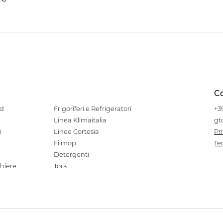
Co
od
Frigoriferi e Refrigeratori
+3
Linea Klimaitalia
gt
i
Linee Cortesia
Pr
Filmop
Te
Detergenti
hiere
Tork