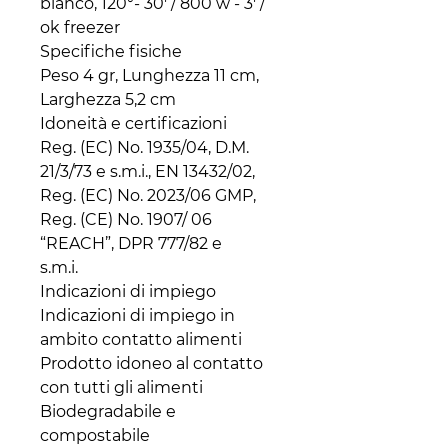
bianco, 120°- 30' / 800 w - 3' / 
ok freezer

Specifiche fisiche

Peso 4 gr, Lunghezza 11 cm, 
Larghezza 5,2 cm

Idoneità e certificazioni

Reg. (EC) No. 1935/04, D.M. 
21/3/73 e s.m.i., EN 13432/02, 
Reg. (EC) No. 2023/06 GMP, 
Reg. (CE) No. 1907/ 06 
“REACH”, DPR 777/82 e

s.m.i.

Indicazioni di impiego

Indicazioni di impiego in 
ambito contatto alimenti

Prodotto idoneo al contatto 
con tutti gli alimenti

Biodegradabile e 
compostabile
