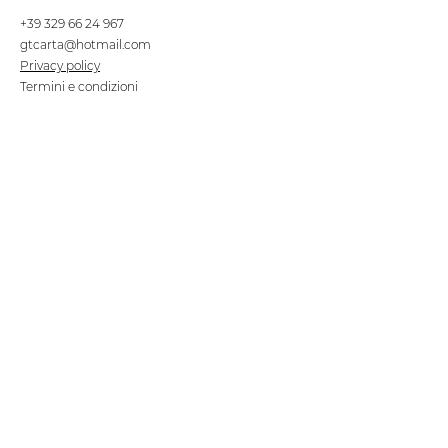
+39 329 66 24 967
gtcarta@hotmail.com
Privacy policy
Termini e condizioni
Dove siamo
Contrada S.Francesco, snc
75100 Matera
Negozio
Linea Stre
et Food
Cellulosa Bio
Carta e Sacchetti
Articoli Monouso
Tovagliati
Forniture Alberghiere
Frigoriferi e Refrigeratori
Linea Klimaitalia
Linee Cortesia
Filmop