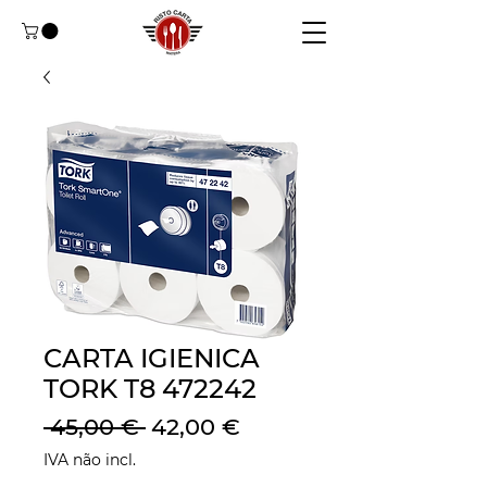
CARTA IGIENICA
TORK T8 472242
Preço
Preço
 45,00 € 
42,00 €
normal
promocional
IVA não incl.