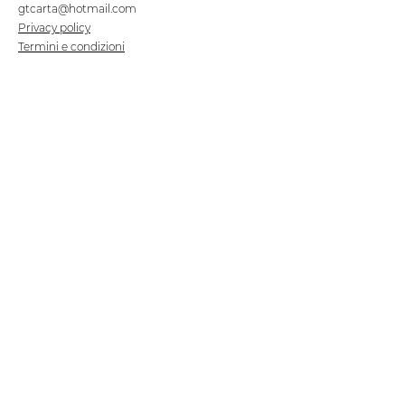
gtcarta@hotmail.com
Privacy policy
Termini e condizioni
Dove siamo
Contrada S.Francesco, snc
75100 Matera
Negozio
Linea Stre
et Food
Cellulosa Bio
Carta e Sacchetti
Articoli Monouso
Tovagliati
Forniture Alberghiere
Frigoriferi e Refrigeratori
Linea Klimaitalia
Linee Cortesia
Filmop
Detergenti
Tork