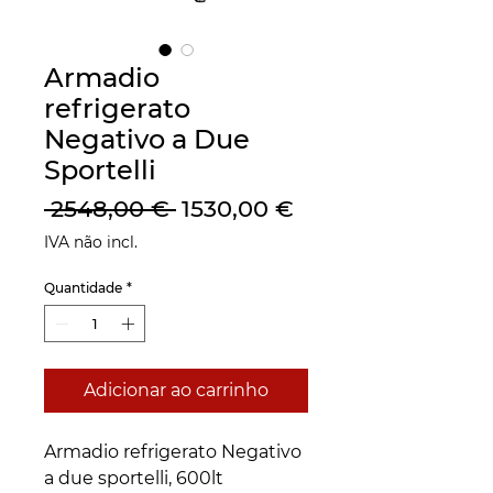
Armadio
refrigerato
Negativo a Due
Sportelli
Preço
Preço
 2548,00 € 
1530,00 €
normal
promocional
IVA não incl.
Quantidade
*
Adicionar ao carrinho
Armadio refrigerato Negativo
a due sportelli, 600lt