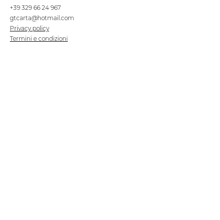
+39 329 66 24 967
gtcarta@hotmail.com
Privacy policy
Termini e condizioni
Dove siamo
Contrada S.Francesco, snc
75100 Matera
Negozio
Linea Stre
et Food
Cellulosa Bio
Carta e Sacchetti
Articoli Monouso
Tovagliati
Forniture Alberghiere
Frigoriferi e Refrigeratori
Linea Klimaitalia
Linee Cortesia
Filmop
Detergenti