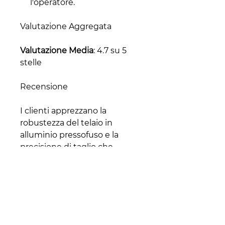
l'operatore.
Valutazione Aggregata
Valutazione Media
: 4.7 su 5
stelle
Recensione
I clienti apprezzano la
robustezza del telaio in
alluminio pressofuso e la
precisione di taglio che
questa affettatrice offre,
rendendola una scelta
eccellente per l'uso
professionale. La facilità di
pulizia e le caratteristiche di
sicurezza avanzate sono