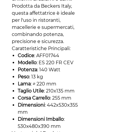
Prodotta da Beckers Italy,
questa affettatrice è ideale
per l'uso in ristoranti,
macellerie e supermercati,
combinando potenza,
precisione e sicurezza.
Caratteristiche Principali:
Codice
: AFF01744
Modello
: ES 220 FR CEV
Potenza
: 140 Watt
Peso
: 13 kg
Lama
: ∅ 220 mm
Taglio Utile
: 210x135 mm
Corsa Carrello
: 255 mm
Dimensioni
: 442x530x355
mm
Dimensioni Imballo
:
530x480x390 mm