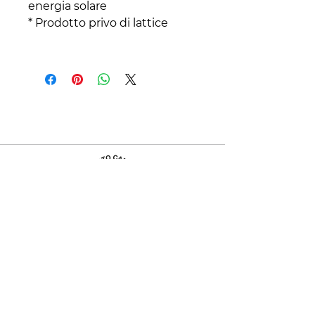
energia solare
* Prodotto privo di lattice
Contatti
+39 329 66 24 967
gtcarta@hotmail.com
Privacy policy