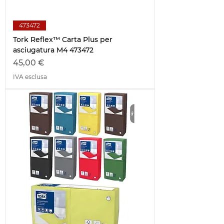
473472
Tork Reflex™ Carta Plus per
asciugatura M4 473472
Prezzo
45,00 €
IVA esclusa