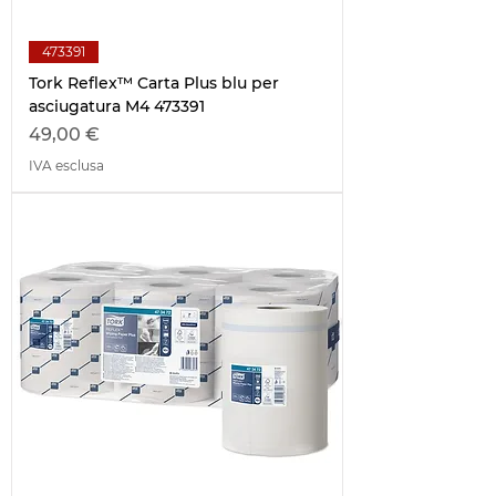
473391
Tork Reflex™ Carta Plus blu per
asciugatura M4 473391
Prezzo
49,00 €
IVA esclusa