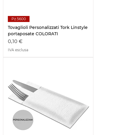
Pz.5600
Tovaglioli Personalizzati Tork Linstyle
portaposate COLORATI
Prezzo
0,10 €
IVA esclusa