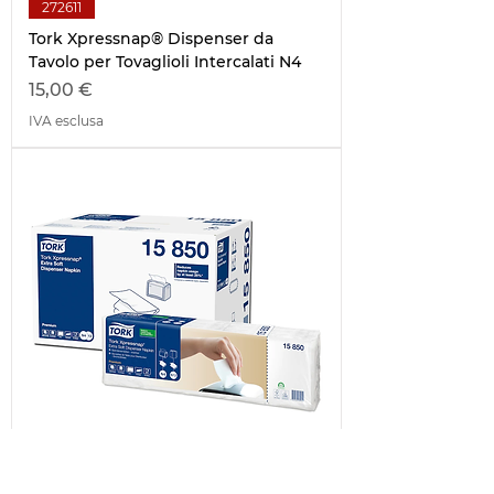
272611
Tork Xpressnap® Dispenser da
Tavolo per Tovaglioli Intercalati N4
Prezzo
15,00 €
IVA esclusa