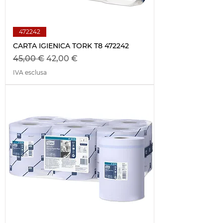
472242
CARTA IGIENICA TORK T8 472242
Prezzo regolare
Prezzo scontato
45,00 €
42,00 €
IVA esclusa