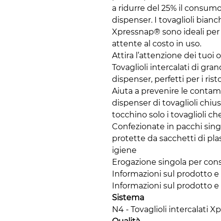
a ridurre del 25% il consumo d
dispenser. I tovaglioli bia
Xpressnap® sono ideali per l
attente al costo in uso.
Attira l’attenzione dei tuoi
Tovaglioli intercalati di gr
dispenser, perfetti per i rist
Aiuta a prevenire le contami
dispenser di tovaglioli chius
tocchino solo i tovaglioli ch
Confezionate in pacchi singol
protette da sacchetti di pla
igiene
Erogazione singola per con
Informazioni sul prodotto e
Informazioni sul prodotto e
Sistema
N4 - Tovaglioli intercalati 