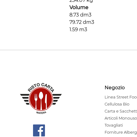
234.07 kg
Volume
8.73 dm3
79.72 dm3
1.59 m3
Negozio
Linea Stre
et Fo
Cellulosa Bio
Carta e Sacchett
Articoli Monouso
Tovagliati
Forniture Alberg