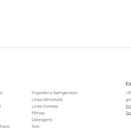
Co
od
Frigoriferi e Refrigeratori
+3
Linea Klimaitalia
gt
i
Linee Cortesia
Pr
Filmop
Te
Detergenti
hiere
Tork