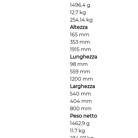
1496.4 g
12.7 kg
254.14 kg
Altezza
165 mm
353 mm
1915 mm
Lunghezza
98 mm
559 mm
1200 mm
Larghezza
540 mm
404 mm
800 mm
Peso netto
1462.9 g
11.7 kg