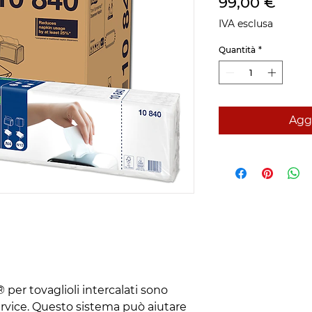
Prez
99,00 €
IVA esclusa
Quantità
*
Aggi
per tovaglioli intercalati sono
-service. Questo sistema può aiutare