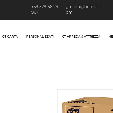
+39 329 66 24
gtcarta@hotmail.c
967
om
GT CARTA
PERSONALIZZATI
GT ARREDA & ATTREZZA
NE