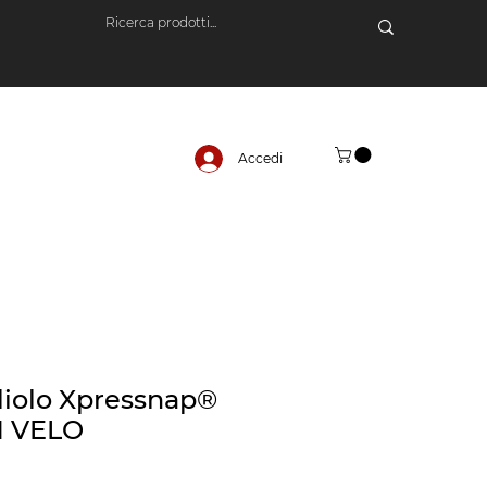
Accedi
liolo Xpressnap®
1 VELO