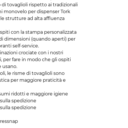
i tovaglioli rispetto ai tradizionali
nchi monovelo per dispenser Tork
e strutture ad alta affluenza
 ospiti con la stampa personalizzata
andi dimensioni (quando aperti) per
oranti self-service.
nazioni crociate con i nostri
i, per fare in modo che gli ospiti
e usano.
i, le risme di tovaglioli sono
stica per maggiore praticità e
sumi ridotti e maggiore igiene
 sulla spedizione
 sulla spedizione
Xpressnap