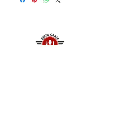
Contatti
+39 329 66 24 967
gtcarta@hotmail.com
Privacy policy
Termini e condizioni
Dove siamo
Contrada S.Francesco, snc
75100 Matera