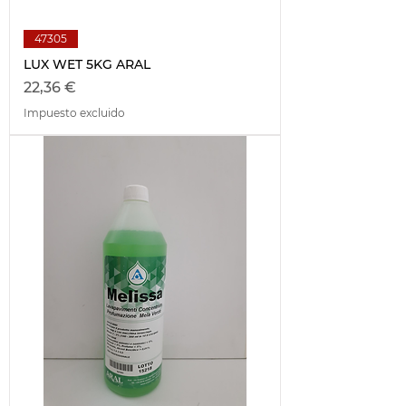
47305
LUX WET 5KG ARAL
Precio
22,36 €
Impuesto excluido