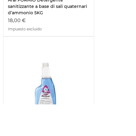
Aral FORMIO Detergente
sanitizzante a base di sali quaternari
d’ammonio 5KG
Precio
18,00 €
Impuesto excluido
64201