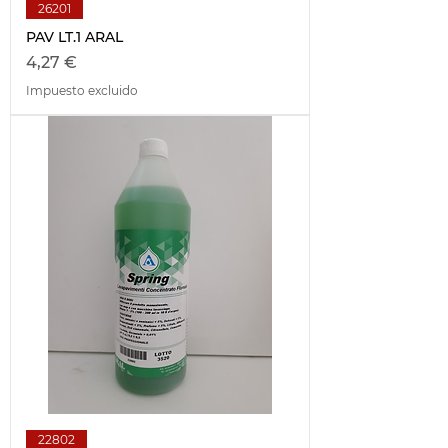
26201
PAV LT.1 ARAL
Precio
4,27 €
Impuesto excluido
22802