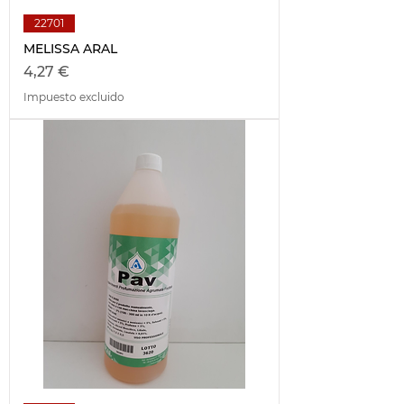
22701
MELISSA ARAL
Precio
4,27 €
Impuesto excluido