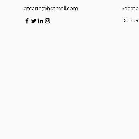
gtcarta@hotmail.com
Sabato
Domen