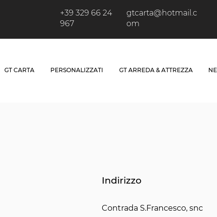
+39 329 66 24
gtcarta@hotmail.c
967
om
GT CARTA
PERSONALIZZATI
GT ARREDA & ATTREZZA
NE
Indirizzo
Contrada S.Francesco, snc