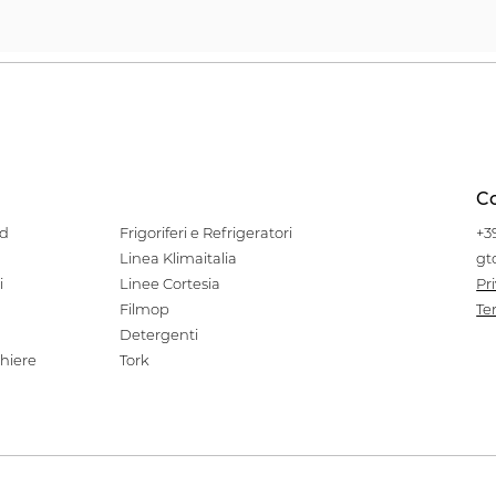
Co
od
Frigoriferi e Refrigeratori
+3
Linea Klimaitalia
gt
i
Linee Cortesia
Pr
Filmop
Te
Detergenti
hiere
Tork