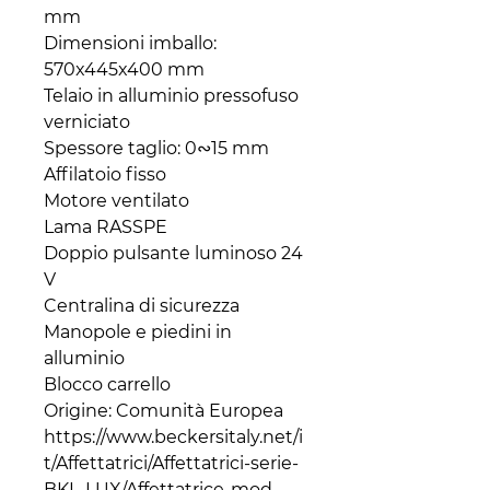
mm
Dimensioni imballo:
570x445x400 mm
Telaio in alluminio pressofuso
verniciato
Spessore taglio: 0∾15 mm
Affilatoio fisso
Motore ventilato
Lama RASSPE
Doppio pulsante luminoso 24
V
Centralina di sicurezza
Manopole e piedini in
alluminio
Blocco carrello
Origine: Comunità Europea
https://www.beckersitaly.net/i
t/Affettatrici/Affettatrici-serie-
BKL-LUX/Affettatrice-mod-