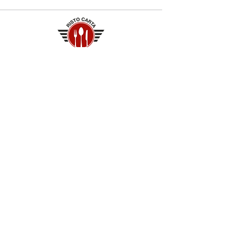
Contatti
+39 329 66 24 967
gtcarta@hotmail.com
Privacy policy
Termini e condizioni
Dove siamo
Contrada S.Francesco, snc
75100 Matera
Negozio
Linea Stre
et Food
Cellulosa Bio