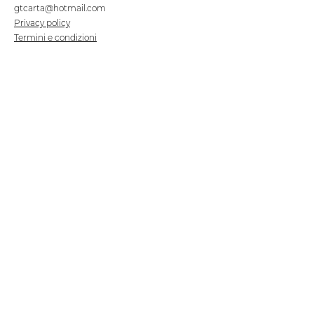
gtcarta@hotmail.com
Privacy policy
Termini e condizioni
Dove siamo
Contrada S.Francesco, snc
75100 Matera
Negozio
Linea Stre
et Food
Cellulosa Bio
Carta e Sacchetti
Articoli Monouso
Tovagliati
Forniture Alberghiere
Frigoriferi e Refrigeratori
Linea Klimaitalia
Linee Cortesia
Filmop
Detergenti
Tork