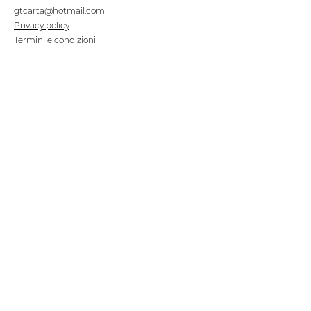
gtcarta@hotmail.com
Privacy policy
Termini e condizioni
Dove siamo
Contrada S.Francesco, snc
75100 Matera
Negozio
Linea Stre
et Food
Cellulosa Bio
Carta e Sacchetti
Articoli Monouso
Tovagliati
Forniture Alberghiere
Frigoriferi e Refrigeratori
Linea Klimaitalia
Linee Cortesia
Filmop
Detergenti
Tork