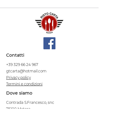
Contatti
+39 329 66 24 967
gtcarta@hotmail.com
Privacy policy
Termini e condizioni
Dove siamo
Contrada S.Francesco, snc
75100 Matera
Negozio
Linea Stre
et Food
Cellulosa Bio