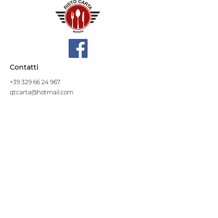
Contatti
+39 329 66 24 967
gtcarta@hotmail.com
Privacy policy
Termini e condizioni
Dove siamo
Contrada S.Francesco, snc
75100 Matera
Negozio
Linea Stre
et Food
Cellulosa Bio
Carta e Sacchetti
Articoli Monouso