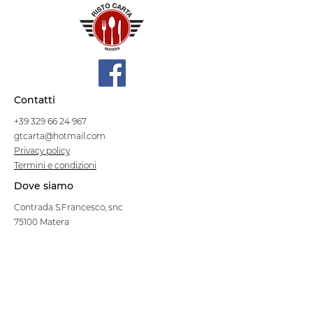
Contatti
+39 329 66 24 967
gtcarta@hotmail.com
Privacy policy
Termini e condizioni
Dove siamo
Contrada S.Francesco, snc
75100 Matera
Negozio
Linea Stre
et Food
Cellulosa Bio
Carta e Sacchetti