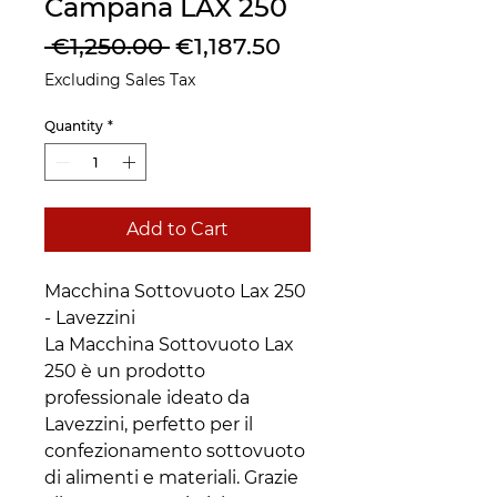
Campana LAX 250
Regular
Sale
 €1,250.00 
€1,187.50
Price
Price
Excluding Sales Tax
Quantity
*
Add to Cart
Macchina Sottovuoto Lax 250
- Lavezzini
La Macchina Sottovuoto Lax
250 è un prodotto
professionale ideato da
Lavezzini, perfetto per il
confezionamento sottovuoto
di alimenti e materiali. Grazie