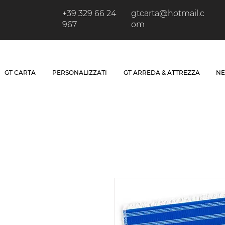
+39 329 66 24
gtcarta@hotmail.c
967
om
GT CARTA
PERSONALIZZATI
GT ARREDA & ATTREZZA
NE