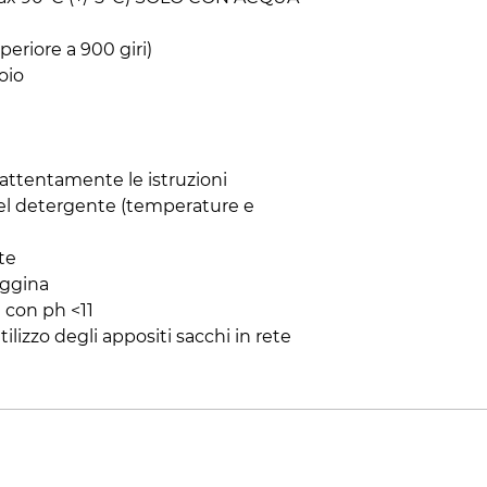
eriore a 900 giri)
oio
 attentamente le istruzioni
del detergente (temperature e
te
eggina
i con ph <11
utilizzo degli appositi sacchi in rete