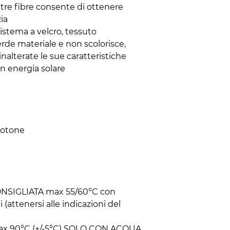
tre fibre consente di ottenere
zia
istema a velcro, tessuto
erde materiale e non scolorisce,
lterate le sue caratteristiche
n energia solare
 cotone
ONSIGLIATA max 55/60°C con
 (attenersi alle indicazioni del
max 90°C (+/-5°C) SOLO CON ACQUA